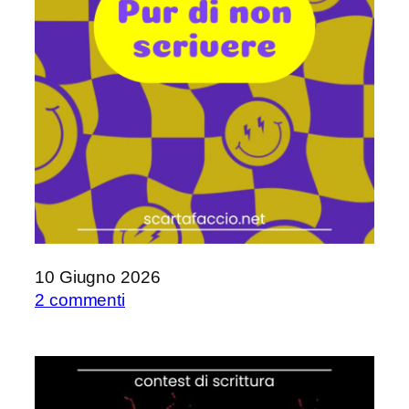
10 Giugno 2026
su
2 commenti
Pur
di
non
scrivere