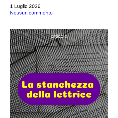
1 Luglio 2026
su
Nessun commento
Un
breve
aggiornamento
prima
delle
vacanze