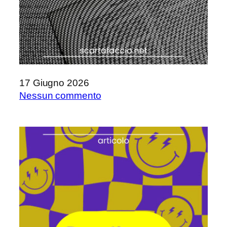
17 Giugno 2026
su
Nessun commento
La
stanchezza
della
lettrice