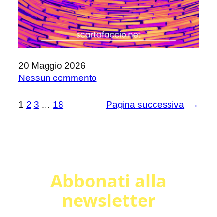
20 Maggio 2026
su
Nessun commento
SalTo
2026
1
2
3
…
18
Pagina successiva
→
Abbonati alla
newsletter