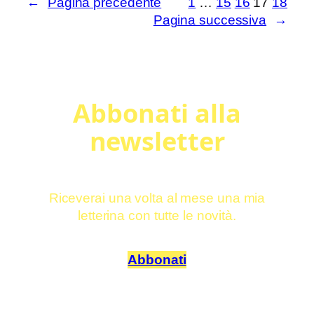
←
Pagina precedente
1
…
15
16
17
18
non
Pagina successiva
→
si
gioca
con
la
Abbonati alla
terra,
di
newsletter
Giulia
Massetto
Riceverai una volta al mese una mia
letterina con tutte le novità.
Abbonati