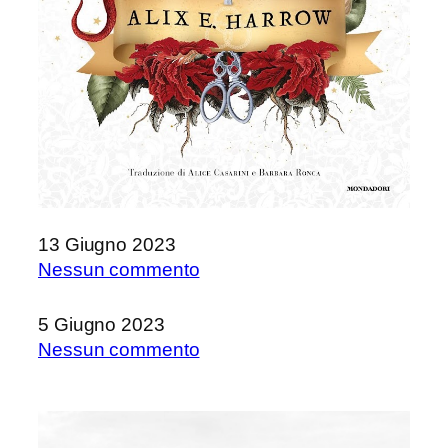
13 Giugno 2023
su
Nessun commento
Streghe
in
5 Giugno 2023
eterno
su
Nessun commento
di
I
Alix
Figli
E.
del
Harrow