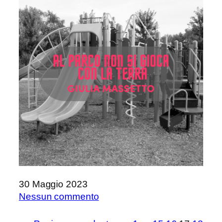
Tempo
di
Adrian
Tchaikovsky
30 Maggio 2023
su
Nessun commento
Al
parco