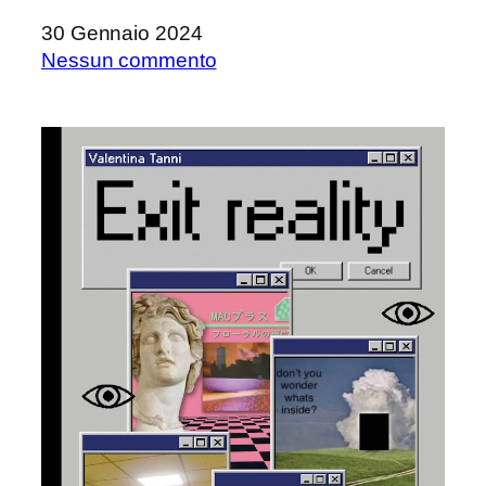
30 Gennaio 2024
su
Nessun commento
Ildegarda
sotto
il
letto,
di
Chiara
Nizzi