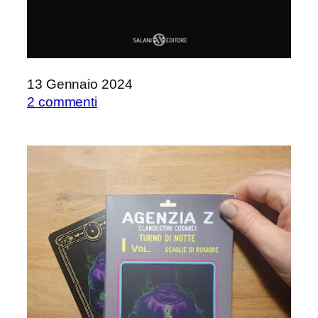
13 Gennaio 2024
su
2 commenti
Streghe
all’Opera
di
Terry
Pratchett