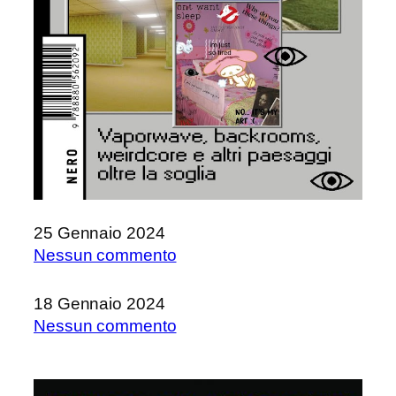
25 Gennaio 2024
su
Nessun commento
Exit
Reality
18 Gennaio 2024
di
su
Nessun commento
Valentina
FANTASTICO
Tanni
#9
–